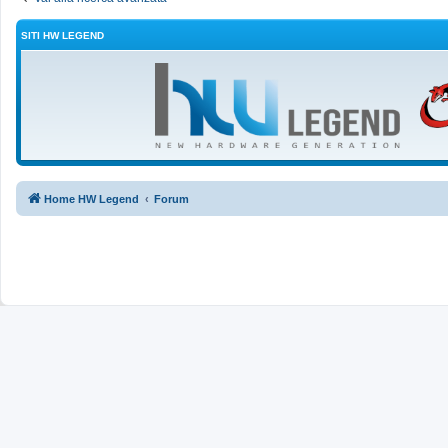
SITI HW LEGEND
Home HW Legend
Forum