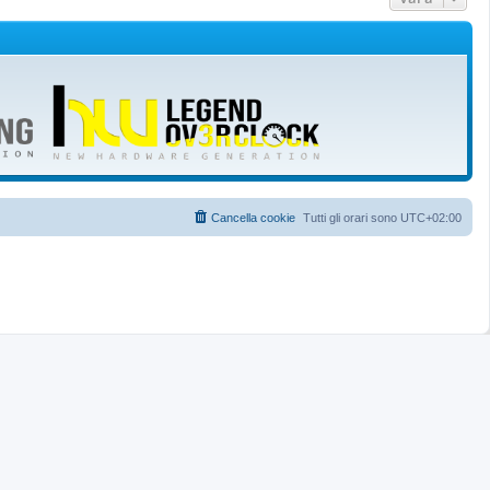
s
s
o
t
a
g
s
e
g
i
t
o
e
Cancella cookie
Tutti gli orari sono
UTC+02:00