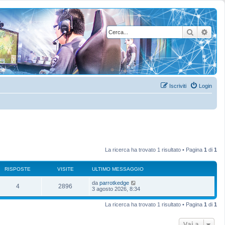
Cerca
Rice
Iscriviti
Login
La ricerca ha trovato 1 risultato • Pagina
1
di
1
RISPOSTE
VISITE
ULTIMO MESSAGGIO
U
da
parrotkedge
R
V
4
2896
l
3 agosto 2026, 8:34
t
i
i
i
La ricerca ha trovato 1 risultato • Pagina
1
di
1
m
s
s
o
m
Vai a
p
i
e