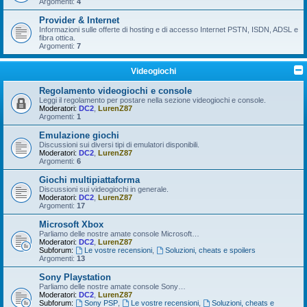
Argomenti:
4
Provider & Internet
Informazioni sulle offerte di hosting e di accesso Internet PSTN, ISDN, ADSL e
fibra ottica.
Argomenti:
7
Videogiochi
Regolamento videogiochi e console
Leggi il regolamento per postare nella sezione videogiochi e console.
Moderatori:
DC2
,
LurenZ87
Argomenti:
1
Emulazione giochi
Discussioni sui diversi tipi di emulatori disponibili.
Moderatori:
DC2
,
LurenZ87
Argomenti:
6
Giochi multipiattaforma
Discussioni sui videogiochi in generale.
Moderatori:
DC2
,
LurenZ87
Argomenti:
17
Microsoft Xbox
Parliamo delle nostre amate console Microsoft…
Moderatori:
DC2
,
LurenZ87
Subforum:
Le vostre recensioni
,
Soluzioni, cheats e spoilers
Argomenti:
13
Sony Playstation
Parliamo delle nostre amate console Sony…
Moderatori:
DC2
,
LurenZ87
Subforum:
Sony PSP
,
Le vostre recensioni
,
Soluzioni, cheats e