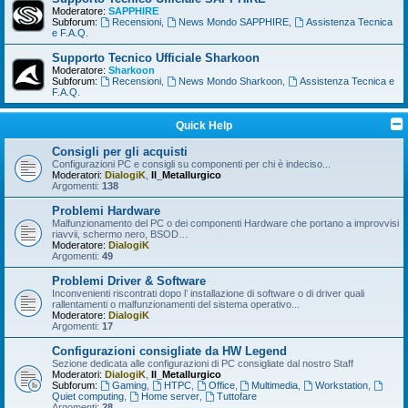
Moderatore:
SAPPHIRE
Subforum:
Recensioni
,
News Mondo SAPPHIRE
,
Assistenza Tecnica
e F.A.Q.
Supporto Tecnico Ufficiale Sharkoon
Moderatore:
Sharkoon
Subforum:
Recensioni
,
News Mondo Sharkoon
,
Assistenza Tecnica e
F.A.Q.
Quick Help
Consigli per gli acquisti
Configurazioni PC e consigli su componenti per chi è indeciso...
Moderatori:
DialogiK
,
Il_Metallurgico
Argomenti:
138
Problemi Hardware
Malfunzionamento del PC o dei componenti Hardware che portano a improvvisi
riavvii, schermo nero, BSOD…
Moderatore:
DialogiK
Argomenti:
49
Problemi Driver & Software
Inconvenienti riscontrati dopo l’ installazione di software o di driver quali
rallentamenti o malfunzionamenti del sistema operativo...
Moderatore:
DialogiK
Argomenti:
17
Configurazioni consigliate da HW Legend
Sezione dedicata alle configurazioni di PC consigliate dal nostro Staff
Moderatori:
DialogiK
,
Il_Metallurgico
Subforum:
Gaming
,
HTPC
,
Office
,
Multimedia
,
Workstation
,
Quiet computing
,
Home server
,
Tuttofare
Argomenti:
28