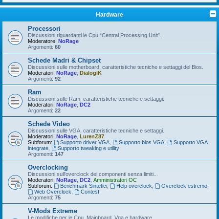
Hardware
Processori
Discussioni riguardanti le Cpu “Central Processing Unit”.
Moderatore:
NoRage
Argomenti:
60
Schede Madri & Chipset
Discussioni sulle motherboard, caratteristiche tecniche e settaggi del Bios.
Moderatori:
NoRage
,
DialogiK
Argomenti:
92
Ram
Discussioni sulle Ram, caratteristiche tecniche e settaggi.
Moderatori:
NoRage
,
DC2
Argomenti:
22
Schede Video
Discussioni sulle VGA, caratteristiche tecniche e settaggi.
Moderatori:
NoRage
,
LurenZ87
Subforum:
Supporto driver VGA
,
Supporto bios VGA
,
Supporto VGA
integrate
,
Supporto tweaking e utility
Argomenti:
147
Overclocking
Discussioni sull'overclock dei componenti senza limiti...
Moderatori:
NoRage
,
DC2
,
Amministratori OC
Subforum:
Benchmark Sintetici
,
Help overclock
,
Overclock estremo
,
Web Overclock
,
Contest
Argomenti:
75
V-Mods Extreme
Le modifiche per le Cpu, Mainboard, Vga e hardware...