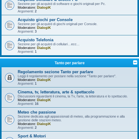
Sezione per gli acquisti di software e giochi originali per Pc.
Moderatore:
DialogiK
Argomenti:
2
Acquisto giochi per Console
Sezione per gli acquisti di giochi originali per Console.
Moderatore:
DialogiK
Argomenti:
3
Acquisto Telefonia
Sezione per gli acquisti di cellulari…ecc...
Moderatore:
DialogiK
Argomenti:
1
Tanto per parlare
Regolamento sezione Tanto per parlare
Leggi il regolamento per postare nella sezione "Tanto per parlare".
Moderatore:
DialogiK
Argomenti:
1
Cinema, tv, letteratura, arte & spettacolo
Discussioni riguardanti il cinema, la Tv, l’arte, la letteratura e lo spettacolo.
Moderatore:
DialogiK
Argomenti:
16
Meteo che passione
Sezione dedicata agli appassionati di meteo, alla programmazione e alla
gestione delle stazioni meteo.
Moderatore:
DialogiK
Argomenti:
2
Sport & Motori