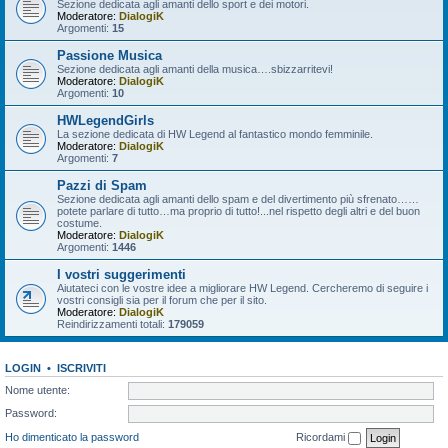
Sezione dedicata agli amanti dello sport e dei motori.
Moderatore:
DialogiK
Argomenti:
15
Passione Musica
Sezione dedicata agli amanti della musica….sbizzarritevi!
Moderatore:
DialogiK
Argomenti:
10
HWLegendGirls
La sezione dedicata di HW Legend al fantastico mondo femminile.
Moderatore:
DialogiK
Argomenti:
7
Pazzi di Spam
Sezione dedicata agli amanti dello spam e del divertimento più sfrenato……
potete parlare di tutto…ma proprio di tutto!...nel rispetto degli altri e del buon
costume.
Moderatore:
DialogiK
Argomenti:
1446
I vostri suggerimenti
Aiutateci con le vostre idee a migliorare HW Legend. Cercheremo di seguire i
vostri consigli sia per il forum che per il sito.
Moderatore:
DialogiK
Reindirizzamenti totali:
179059
LOGIN
•
ISCRIVITI
Nome utente:
Password:
Ho dimenticato la password
Ricordami