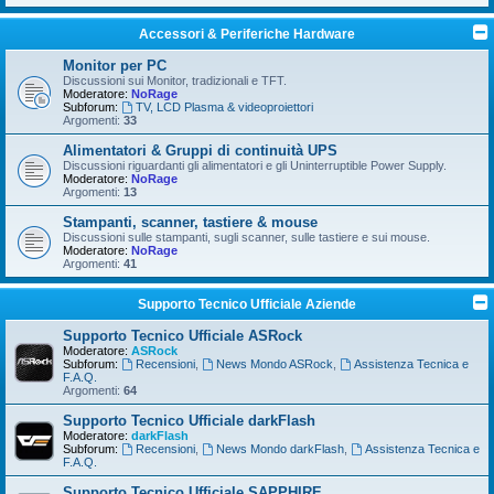
Accessori & Periferiche Hardware
Monitor per PC
Discussioni sui Monitor, tradizionali e TFT.
Moderatore:
NoRage
Subforum:
TV, LCD Plasma & videoproiettori
Argomenti:
33
Alimentatori & Gruppi di continuità UPS
Discussioni riguardanti gli alimentatori e gli Uninterruptible Power Supply.
Moderatore:
NoRage
Argomenti:
13
Stampanti, scanner, tastiere & mouse
Discussioni sulle stampanti, sugli scanner, sulle tastiere e sui mouse.
Moderatore:
NoRage
Argomenti:
41
Supporto Tecnico Ufficiale Aziende
Supporto Tecnico Ufficiale ASRock
Moderatore:
ASRock
Subforum:
Recensioni
,
News Mondo ASRock
,
Assistenza Tecnica e
F.A.Q.
Argomenti:
64
Supporto Tecnico Ufficiale darkFlash
Moderatore:
darkFlash
Subforum:
Recensioni
,
News Mondo darkFlash
,
Assistenza Tecnica e
F.A.Q.
Supporto Tecnico Ufficiale SAPPHIRE