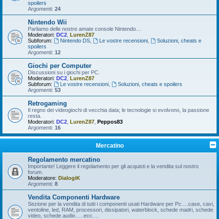
spoilers
Argomenti:
24
Nintendo Wii
Parliamo delle nostre amate console Nintendo…
Moderatori:
DC2
,
LurenZ87
Subforum:
Nintendo DS
,
Le vostre recensioni
,
Soluzioni, cheats e
spoilers
Argomenti:
12
Giochi per Computer
Discussioni su i giochi per PC.
Moderatori:
DC2
,
LurenZ87
Subforum:
Le vostre recensioni
,
Soluzioni, cheats e spoilers
Argomenti:
53
Retrogaming
Il regno dei videogiochi di vecchia data; le tecnologie si evolvono, la passione
resta.
Moderatori:
DC2
,
LurenZ87
,
Peppos83
Argomenti:
16
Mercatino
Regolamento mercatino
Importante! Leggere il regolamento per gli acquisti e la vendita sul nostro
forum.
Moderatore:
DialogiK
Argomenti:
8
Vendita Componenti Hardware
Sezione per la vendita di tutti i componenti usati Hardware per Pc….case, cavi,
ventoline, led, RAM, processori, dissipatori, waterblock, schede madri, schede
video, schede audio…..ecc.…