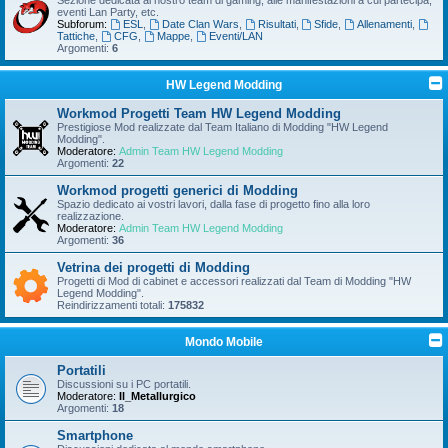
Sezione dedicata al nostro team di gaming, alle manifestazioni a cui partecipa,
eventi Lan Party, etc.
Subforum:
ESL
,
Date Clan Wars
,
Risultati
,
Sfide
,
Allenamenti
,
Tattiche
,
CFG
,
Mappe
,
Eventi/LAN
Argomenti:
6
HW Legend Modding
Workmod Progetti Team HW Legend Modding
Prestigiose Mod realizzate dal Team Italiano di Modding "HW Legend
Modding".
Moderatore:
Admin Team HW Legend Modding
Argomenti:
22
Workmod progetti generici di Modding
Spazio dedicato ai vostri lavori, dalla fase di progetto fino alla loro
realizzazione.
Moderatore:
Admin Team HW Legend Modding
Argomenti:
36
Vetrina dei progetti di Modding
Progetti di Mod di cabinet e accessori realizzati dal Team di Modding "HW
Legend Modding".
Reindirizzamenti totali:
175832
Mondo Mobile
Portatili
Discussioni su i PC portatili.
Moderatore:
Il_Metallurgico
Argomenti:
18
Smartphone