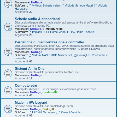
Moderatore:
NoRage
Subforum:
V-Mods Schede video
,
V-Mods Schede Madri
,
V-Mods
Hardware
Argomenti:
20
Schede audio & altoparlanti
Discussioni legate alle schede audio, agli altoparlanti e ai software di codifica,
che riguardano il mondo PC.
Moderatori:
NoRage
,
Il_Metallurgico
Subforum:
Impianti Hi-Fi, Home Video, HTPC Home Theatre
Argomenti:
26
Periferiche di memorizzazione e controller
Discussioni su Hard Disk, lettori CD, DVD, masterizzatori e su argomenti quali:
formattazione, partizionamento, masterizzazione, Supporti CD/DVD.
Moderatore:
NoRage
Subforum:
Sistemi NAS e HDD Multimediali
,
Consigli su Periferiche e
controller
Argomenti:
63
Sistemi All-In-One
Sezione dedicata ai PC preassemblati, NetTop, etc.
Moderatore:
NoRage
Argomenti:
12
Computeretrò
I computer d'epoca….le tecnologie si evolvono la passione resta….
Moderatori:
NoRage
,
predator87
Argomenti:
48
Made in HW Legend
Sezione dedicata ai PC assemblati dagli utenti
Moderatori:
NoRage
,
DialogiK
Subforum:
I PC di HW Legend
,
Case & Ventole
Argomenti:
96