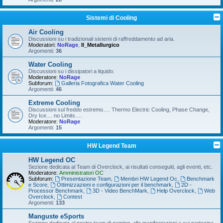
Sistemi di Cooling
Air Cooling
Discussioni su i tradizionali sistemi di raffreddamento ad aria.
Moderatori:
NoRage
,
Il_Metallurgico
Argomenti:
36
Water Cooling
Discussioni su i dissipatori a liquido.
Moderatore:
NoRage
Subforum:
Galleria Fotografica Water Cooling
Argomenti:
46
Extreme Cooling
Discussioni sul freddo estremo…. Thermo Electric Cooling, Phase Change,
Dry Ice.... no Limits….
Moderatore:
NoRage
Argomenti:
15
HW Legend Team
HW Legend OC
Sezione dedicata al Team di Overclock, ai risultati conseguiti, agli eventi, etc.
Moderatore:
Amministratori OC
Subforum:
Presentazione Team
,
Membri HW Legend Oc
,
Benchmark
e Score
,
Ottimizzazioni e configurazioni per il benchmark
,
2D -
Processor Benchmark
,
3D - Video BenchMark
,
Help Overclock
,
Web
Overclock
,
Contest
Argomenti:
133
Manguste eSports