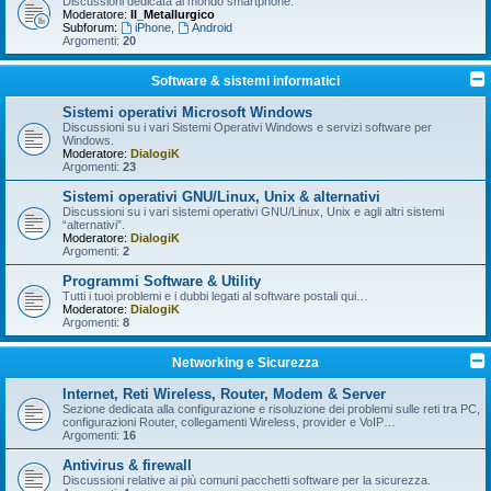
Discussioni dedicata al mondo smartphone.
Moderatore:
Il_Metallurgico
Subforum:
iPhone
,
Android
Argomenti:
20
Software & sistemi informatici
Sistemi operativi Microsoft Windows
Discussioni su i vari Sistemi Operativi Windows e servizi software per
Windows.
Moderatore:
DialogiK
Argomenti:
23
Sistemi operativi GNU/Linux, Unix & alternativi
Discussioni su i vari sistemi operativi GNU/Linux, Unix e agli altri sistemi
“alternativi”.
Moderatore:
DialogiK
Argomenti:
2
Programmi Software & Utility
Tutti i tuoi problemi e i dubbi legati al software postali qui…
Moderatore:
DialogiK
Argomenti:
8
Networking e Sicurezza
Internet, Reti Wireless, Router, Modem & Server
Sezione dedicata alla configurazione e risoluzione dei problemi sulle reti tra PC,
configurazioni Router, collegamenti Wireless, provider e VoIP…
Argomenti:
16
Antivirus & firewall
Discussioni relative ai più comuni pacchetti software per la sicurezza.