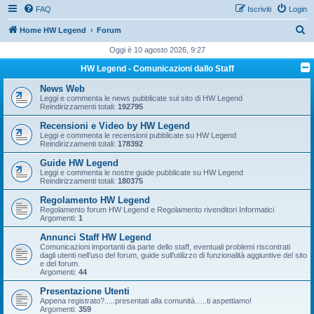
FAQ
Iscriviti
Login
C
Home HW Legend
Forum
e
Oggi è 10 agosto 2026, 9:27
r
HW Legend - Comunicazioni dallo Staff
c
News Web
a
Leggi e commenta le news pubblicate sul sito di HW Legend
Reindirizzamenti totali:
192795
Recensioni e Video by HW Legend
Leggi e commenta le recensioni pubblicate su HW Legend
Reindirizzamenti totali:
178392
Guide HW Legend
Leggi e commenta le nostre guide pubblicate su HW Legend
Reindirizzamenti totali:
180375
Regolamento HW Legend
Regolamento forum HW Legend e Regolamento rivenditori Informatici
Argomenti:
1
Annunci Staff HW Legend
Comunicazioni importanti da parte dello staff, eventuali problemi riscontrati
dagli utenti nell’uso del forum, guide sull'utilizzo di funzionalità aggiuntive del sito
e del forum.
Argomenti:
44
Presentazione Utenti
Appena registrato?.....presentati alla comunità…..ti aspettiamo!
Argomenti:
359