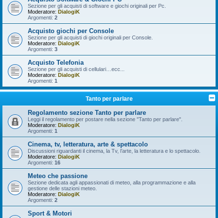
Sezione per gli acquisti di software e giochi originali per Pc.
Moderatore:
DialogiK
Argomenti:
2
Acquisto giochi per Console
Sezione per gli acquisti di giochi originali per Console.
Moderatore:
DialogiK
Argomenti:
3
Acquisto Telefonia
Sezione per gli acquisti di cellulari…ecc...
Moderatore:
DialogiK
Argomenti:
1
Tanto per parlare
Regolamento sezione Tanto per parlare
Leggi il regolamento per postare nella sezione "Tanto per parlare".
Moderatore:
DialogiK
Argomenti:
1
Cinema, tv, letteratura, arte & spettacolo
Discussioni riguardanti il cinema, la Tv, l’arte, la letteratura e lo spettacolo.
Moderatore:
DialogiK
Argomenti:
16
Meteo che passione
Sezione dedicata agli appassionati di meteo, alla programmazione e alla
gestione delle stazioni meteo.
Moderatore:
DialogiK
Argomenti:
2
Sport & Motori