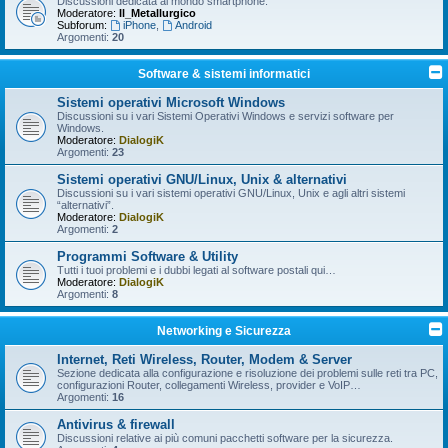
Discussioni dedicata al mondo smartphone.
Moderatore:
Il_Metallurgico
Subforum:
iPhone
,
Android
Argomenti:
20
Software & sistemi informatici
Sistemi operativi Microsoft Windows
Discussioni su i vari Sistemi Operativi Windows e servizi software per
Windows.
Moderatore:
DialogiK
Argomenti:
23
Sistemi operativi GNU/Linux, Unix & alternativi
Discussioni su i vari sistemi operativi GNU/Linux, Unix e agli altri sistemi
“alternativi”.
Moderatore:
DialogiK
Argomenti:
2
Programmi Software & Utility
Tutti i tuoi problemi e i dubbi legati al software postali qui…
Moderatore:
DialogiK
Argomenti:
8
Networking e Sicurezza
Internet, Reti Wireless, Router, Modem & Server
Sezione dedicata alla configurazione e risoluzione dei problemi sulle reti tra PC,
configurazioni Router, collegamenti Wireless, provider e VoIP…
Argomenti:
16
Antivirus & firewall
Discussioni relative ai più comuni pacchetti software per la sicurezza.