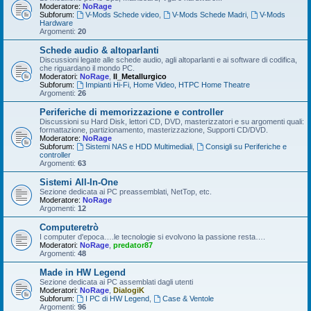
Moderatore:
NoRage
Subforum:
V-Mods Schede video
,
V-Mods Schede Madri
,
V-Mods
Hardware
Argomenti:
20
Schede audio & altoparlanti
Discussioni legate alle schede audio, agli altoparlanti e ai software di codifica,
che riguardano il mondo PC.
Moderatori:
NoRage
,
Il_Metallurgico
Subforum:
Impianti Hi-Fi, Home Video, HTPC Home Theatre
Argomenti:
26
Periferiche di memorizzazione e controller
Discussioni su Hard Disk, lettori CD, DVD, masterizzatori e su argomenti quali:
formattazione, partizionamento, masterizzazione, Supporti CD/DVD.
Moderatore:
NoRage
Subforum:
Sistemi NAS e HDD Multimediali
,
Consigli su Periferiche e
controller
Argomenti:
63
Sistemi All-In-One
Sezione dedicata ai PC preassemblati, NetTop, etc.
Moderatore:
NoRage
Argomenti:
12
Computeretrò
I computer d'epoca….le tecnologie si evolvono la passione resta….
Moderatori:
NoRage
,
predator87
Argomenti:
48
Made in HW Legend
Sezione dedicata ai PC assemblati dagli utenti
Moderatori:
NoRage
,
DialogiK
Subforum:
I PC di HW Legend
,
Case & Ventole
Argomenti:
96