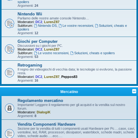
spoilers
Argomenti:
24
Nintendo Wii
Parliamo delle nostre amate console Nintendo…
Moderatori:
DC2
,
LurenZ87
Subforum:
Nintendo DS
,
Le vostre recensioni
,
Soluzioni, cheats e
spoilers
Argomenti:
12
Giochi per Computer
Discussioni su i giochi per PC.
Moderatori:
DC2
,
LurenZ87
Subforum:
Le vostre recensioni
,
Soluzioni, cheats e spoilers
Argomenti:
53
Retrogaming
Il regno dei videogiochi di vecchia data; le tecnologie si evolvono, la passione
resta.
Moderatori:
DC2
,
LurenZ87
,
Peppos83
Argomenti:
16
Mercatino
Regolamento mercatino
Importante! Leggere il regolamento per gli acquisti e la vendita sul nostro
forum.
Moderatore:
DialogiK
Argomenti:
8
Vendita Componenti Hardware
Sezione per la vendita di tutti i componenti usati Hardware per Pc….case, cavi,
ventoline, led, RAM, processori, dissipatori, waterblock, schede madri, schede
video, schede audio…..ecc.…