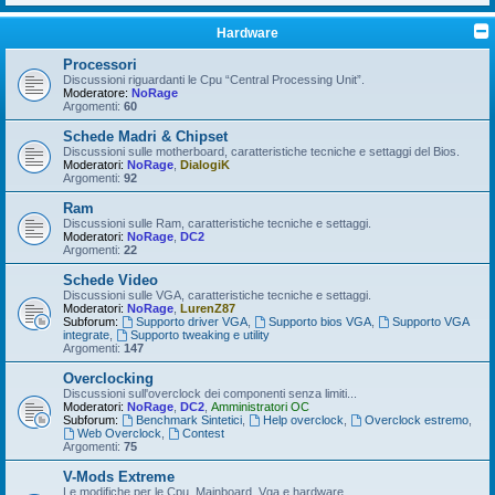
Hardware
Processori
Discussioni riguardanti le Cpu “Central Processing Unit”.
Moderatore:
NoRage
Argomenti:
60
Schede Madri & Chipset
Discussioni sulle motherboard, caratteristiche tecniche e settaggi del Bios.
Moderatori:
NoRage
,
DialogiK
Argomenti:
92
Ram
Discussioni sulle Ram, caratteristiche tecniche e settaggi.
Moderatori:
NoRage
,
DC2
Argomenti:
22
Schede Video
Discussioni sulle VGA, caratteristiche tecniche e settaggi.
Moderatori:
NoRage
,
LurenZ87
Subforum:
Supporto driver VGA
,
Supporto bios VGA
,
Supporto VGA
integrate
,
Supporto tweaking e utility
Argomenti:
147
Overclocking
Discussioni sull'overclock dei componenti senza limiti...
Moderatori:
NoRage
,
DC2
,
Amministratori OC
Subforum:
Benchmark Sintetici
,
Help overclock
,
Overclock estremo
,
Web Overclock
,
Contest
Argomenti:
75
V-Mods Extreme
Le modifiche per le Cpu, Mainboard, Vga e hardware...