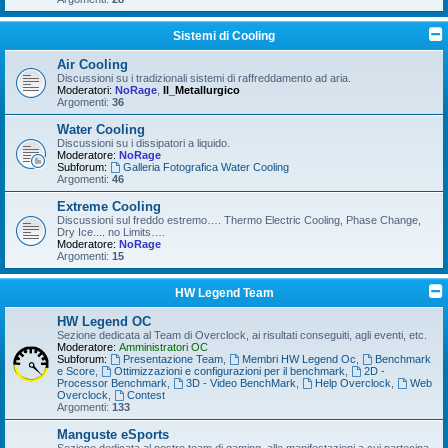
Sistemi di Cooling
Air Cooling
Discussioni su i tradizionali sistemi di raffreddamento ad aria.
Moderatori:
NoRage
,
Il_Metallurgico
Argomenti:
36
Water Cooling
Discussioni su i dissipatori a liquido.
Moderatore:
NoRage
Subforum:
Galleria Fotografica Water Cooling
Argomenti:
46
Extreme Cooling
Discussioni sul freddo estremo…. Thermo Electric Cooling, Phase Change,
Dry Ice.... no Limits….
Moderatore:
NoRage
Argomenti:
15
HW Legend Team
HW Legend OC
Sezione dedicata al Team di Overclock, ai risultati conseguiti, agli eventi, etc.
Moderatore:
Amministratori OC
Subforum:
Presentazione Team
,
Membri HW Legend Oc
,
Benchmark
e Score
,
Ottimizzazioni e configurazioni per il benchmark
,
2D -
Processor Benchmark
,
3D - Video BenchMark
,
Help Overclock
,
Web
Overclock
,
Contest
Argomenti:
133
Manguste eSports