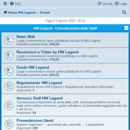
FAQ
Iscriviti
Login
C
Home HW Legend
Forum
e
Oggi è 8 agosto 2026, 18:10
r
HW Legend - Comunicazioni dallo Staff
c
News Web
a
Leggi e commenta le news pubblicate sul sito di HW Legend
Reindirizzamenti totali:
192526
Recensioni e Video by HW Legend
Leggi e commenta le recensioni pubblicate su HW Legend
Reindirizzamenti totali:
178130
Guide HW Legend
Leggi e commenta le nostre guide pubblicate su HW Legend
Reindirizzamenti totali:
180132
Regolamento HW Legend
Regolamento forum HW Legend e Regolamento rivenditori Informatici
Argomenti:
1
Annunci Staff HW Legend
Comunicazioni importanti da parte dello staff, eventuali problemi riscontrati
dagli utenti nell’uso del forum, guide sull'utilizzo di funzionalità aggiuntive del sito
e del forum.
Argomenti:
44
Presentazione Utenti
Appena registrato?.....presentati alla comunità…..ti aspettiamo!
Argomenti:
359