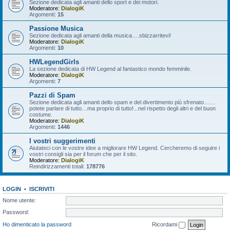
Sezione dedicata agli amanti dello sport e dei motori.
Moderatore:
DialogiK
Argomenti:
15
Passione Musica
Sezione dedicata agli amanti della musica….sbizzarritevi!
Moderatore:
DialogiK
Argomenti:
10
HWLegendGirls
La sezione dedicata di HW Legend al fantastico mondo femminile.
Moderatore:
DialogiK
Argomenti:
7
Pazzi di Spam
Sezione dedicata agli amanti dello spam e del divertimento più sfrenato……
potete parlare di tutto…ma proprio di tutto!...nel rispetto degli altri e del buon
costume.
Moderatore:
DialogiK
Argomenti:
1446
I vostri suggerimenti
Aiutateci con le vostre idee a migliorare HW Legend. Cercheremo di seguire i
vostri consigli sia per il forum che per il sito.
Moderatore:
DialogiK
Reindirizzamenti totali:
178776
LOGIN
•
ISCRIVITI
Nome utente:
Password:
Ho dimenticato la password
Ricordami