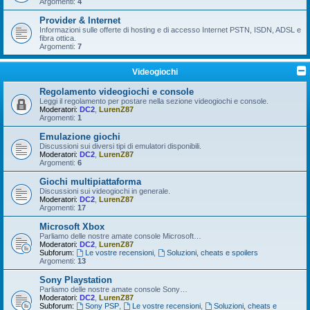
Argomenti:
4
Provider & Internet
Informazioni sulle offerte di hosting e di accesso Internet PSTN, ISDN, ADSL e
fibra ottica.
Argomenti:
7
Videogiochi
Regolamento videogiochi e console
Leggi il regolamento per postare nella sezione videogiochi e console.
Moderatori:
DC2
,
LurenZ87
Argomenti:
1
Emulazione giochi
Discussioni sui diversi tipi di emulatori disponibili.
Moderatori:
DC2
,
LurenZ87
Argomenti:
6
Giochi multipiattaforma
Discussioni sui videogiochi in generale.
Moderatori:
DC2
,
LurenZ87
Argomenti:
17
Microsoft Xbox
Parliamo delle nostre amate console Microsoft…
Moderatori:
DC2
,
LurenZ87
Subforum:
Le vostre recensioni
,
Soluzioni, cheats e spoilers
Argomenti:
13
Sony Playstation
Parliamo delle nostre amate console Sony…
Moderatori:
DC2
,
LurenZ87
Subforum:
Sony PSP
,
Le vostre recensioni
,
Soluzioni, cheats e