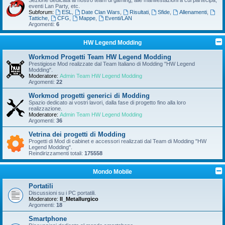
Sezione dedicata al nostro team di gaming, alle manifestazioni a cui partecipa,
eventi Lan Party, etc.
Subforum:
ESL
,
Date Clan Wars
,
Risultati
,
Sfide
,
Allenamenti
,
Tattiche
,
CFG
,
Mappe
,
Eventi/LAN
Argomenti:
6
HW Legend Modding
Workmod Progetti Team HW Legend Modding
Prestigiose Mod realizzate dal Team Italiano di Modding "HW Legend
Modding".
Moderatore:
Admin Team HW Legend Modding
Argomenti:
22
Workmod progetti generici di Modding
Spazio dedicato ai vostri lavori, dalla fase di progetto fino alla loro
realizzazione.
Moderatore:
Admin Team HW Legend Modding
Argomenti:
36
Vetrina dei progetti di Modding
Progetti di Mod di cabinet e accessori realizzati dal Team di Modding "HW
Legend Modding".
Reindirizzamenti totali:
175558
Mondo Mobile
Portatili
Discussioni su i PC portatili.
Moderatore:
Il_Metallurgico
Argomenti:
18
Smartphone