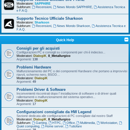
Moderatore:
SAPPHIRE
Subforum:
Recensioni
,
News Mondo SAPPHIRE
,
Assistenza Tecnica
e F.A.Q.
Supporto Tecnico Ufficiale Sharkoon
Moderatore:
Sharkoon
Subforum:
Recensioni
,
News Mondo Sharkoon
,
Assistenza Tecnica e
F.A.Q.
Quick Help
Consigli per gli acquisti
Configurazioni PC e consigli su componenti per chi è indeciso...
Moderatori:
DialogiK
,
Il_Metallurgico
Argomenti:
138
Problemi Hardware
Malfunzionamento del PC o dei componenti Hardware che portano a improvvisi
riavvii, schermo nero, BSOD…
Moderatore:
DialogiK
Argomenti:
49
Problemi Driver & Software
Inconvenienti riscontrati dopo l’ installazione di software o di driver quali
rallentamenti o malfunzionamenti del sistema operativo...
Moderatore:
DialogiK
Argomenti:
17
Configurazioni consigliate da HW Legend
Sezione dedicata alle configurazioni di PC consigliate dal nostro Staff
Moderatori:
DialogiK
,
Il_Metallurgico
Subforum:
Gaming
,
HTPC
,
Office
,
Multimedia
,
Workstation
,
Quiet computing
,
Home server
,
Tuttofare
Argomenti:
28