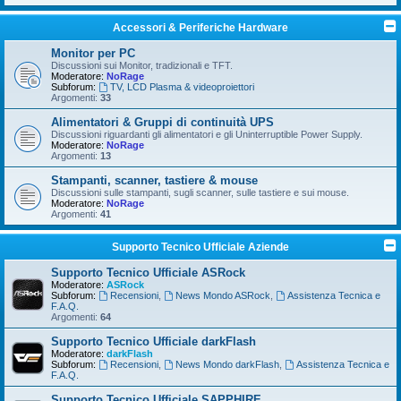
Accessori & Periferiche Hardware
Monitor per PC
Discussioni sui Monitor, tradizionali e TFT.
Moderatore:
NoRage
Subforum:
TV, LCD Plasma & videoproiettori
Argomenti:
33
Alimentatori & Gruppi di continuità UPS
Discussioni riguardanti gli alimentatori e gli Uninterruptible Power Supply.
Moderatore:
NoRage
Argomenti:
13
Stampanti, scanner, tastiere & mouse
Discussioni sulle stampanti, sugli scanner, sulle tastiere e sui mouse.
Moderatore:
NoRage
Argomenti:
41
Supporto Tecnico Ufficiale Aziende
Supporto Tecnico Ufficiale ASRock
Moderatore:
ASRock
Subforum:
Recensioni
,
News Mondo ASRock
,
Assistenza Tecnica e
F.A.Q.
Argomenti:
64
Supporto Tecnico Ufficiale darkFlash
Moderatore:
darkFlash
Subforum:
Recensioni
,
News Mondo darkFlash
,
Assistenza Tecnica e
F.A.Q.
Supporto Tecnico Ufficiale SAPPHIRE