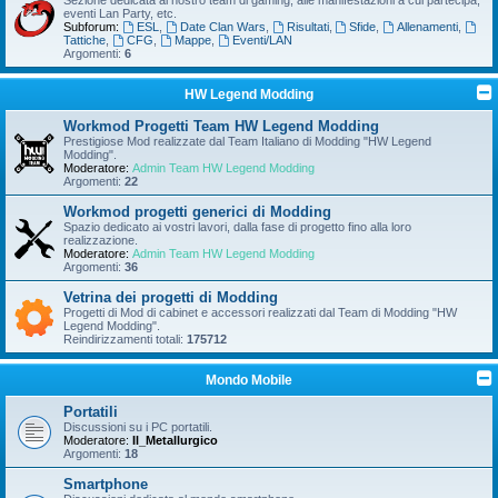
Sezione dedicata al nostro team di gaming, alle manifestazioni a cui partecipa,
eventi Lan Party, etc.
Subforum:
ESL
,
Date Clan Wars
,
Risultati
,
Sfide
,
Allenamenti
,
Tattiche
,
CFG
,
Mappe
,
Eventi/LAN
Argomenti:
6
HW Legend Modding
Workmod Progetti Team HW Legend Modding
Prestigiose Mod realizzate dal Team Italiano di Modding "HW Legend
Modding".
Moderatore:
Admin Team HW Legend Modding
Argomenti:
22
Workmod progetti generici di Modding
Spazio dedicato ai vostri lavori, dalla fase di progetto fino alla loro
realizzazione.
Moderatore:
Admin Team HW Legend Modding
Argomenti:
36
Vetrina dei progetti di Modding
Progetti di Mod di cabinet e accessori realizzati dal Team di Modding "HW
Legend Modding".
Reindirizzamenti totali:
175712
Mondo Mobile
Portatili
Discussioni su i PC portatili.
Moderatore:
Il_Metallurgico
Argomenti:
18
Smartphone