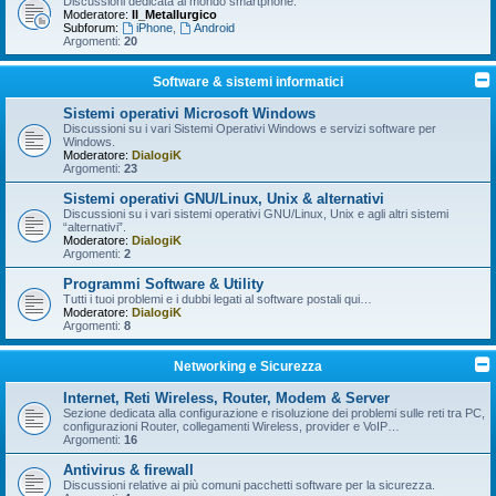
Discussioni dedicata al mondo smartphone.
Moderatore:
Il_Metallurgico
Subforum:
iPhone
,
Android
Argomenti:
20
Software & sistemi informatici
Sistemi operativi Microsoft Windows
Discussioni su i vari Sistemi Operativi Windows e servizi software per
Windows.
Moderatore:
DialogiK
Argomenti:
23
Sistemi operativi GNU/Linux, Unix & alternativi
Discussioni su i vari sistemi operativi GNU/Linux, Unix e agli altri sistemi
“alternativi”.
Moderatore:
DialogiK
Argomenti:
2
Programmi Software & Utility
Tutti i tuoi problemi e i dubbi legati al software postali qui…
Moderatore:
DialogiK
Argomenti:
8
Networking e Sicurezza
Internet, Reti Wireless, Router, Modem & Server
Sezione dedicata alla configurazione e risoluzione dei problemi sulle reti tra PC,
configurazioni Router, collegamenti Wireless, provider e VoIP…
Argomenti:
16
Antivirus & firewall
Discussioni relative ai più comuni pacchetti software per la sicurezza.