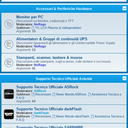
Accessori & Periferiche Hardware
Monitor per PC
Discussioni sui Monitor, tradizionali e TFT.
Moderatore:
NoRage
Subforum:
TV, LCD Plasma & videoproiettori
Argomenti:
33
Alimentatori & Gruppi di continuità UPS
Discussioni riguardanti gli alimentatori e gli Uninterruptible Power Supply.
Moderatore:
NoRage
Argomenti:
13
Stampanti, scanner, tastiere & mouse
Discussioni sulle stampanti, sugli scanner, sulle tastiere e sui mouse.
Moderatore:
NoRage
Argomenti:
41
Supporto Tecnico Ufficiale Aziende
Supporto Tecnico Ufficiale ASRock
Moderatore:
ASRock
Subforum:
Recensioni
,
News Mondo ASRock
,
Assistenza Tecnica e
F.A.Q.
Argomenti:
64
Supporto Tecnico Ufficiale darkFlash
Moderatore:
darkFlash
Subforum:
Recensioni
,
News Mondo darkFlash
,
Assistenza Tecnica e
F.A.Q.
Supporto Tecnico Ufficiale SAPPHIRE