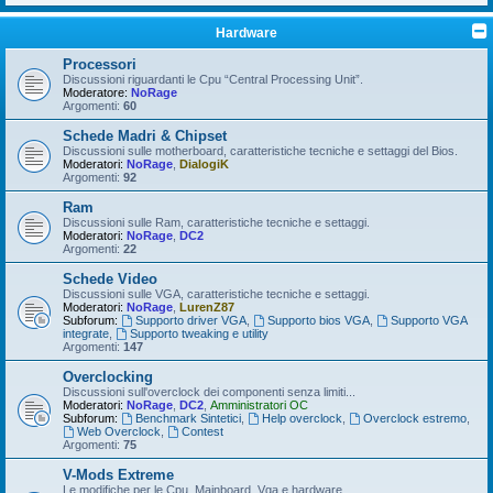
Hardware
Processori
Discussioni riguardanti le Cpu “Central Processing Unit”.
Moderatore:
NoRage
Argomenti:
60
Schede Madri & Chipset
Discussioni sulle motherboard, caratteristiche tecniche e settaggi del Bios.
Moderatori:
NoRage
,
DialogiK
Argomenti:
92
Ram
Discussioni sulle Ram, caratteristiche tecniche e settaggi.
Moderatori:
NoRage
,
DC2
Argomenti:
22
Schede Video
Discussioni sulle VGA, caratteristiche tecniche e settaggi.
Moderatori:
NoRage
,
LurenZ87
Subforum:
Supporto driver VGA
,
Supporto bios VGA
,
Supporto VGA
integrate
,
Supporto tweaking e utility
Argomenti:
147
Overclocking
Discussioni sull'overclock dei componenti senza limiti...
Moderatori:
NoRage
,
DC2
,
Amministratori OC
Subforum:
Benchmark Sintetici
,
Help overclock
,
Overclock estremo
,
Web Overclock
,
Contest
Argomenti:
75
V-Mods Extreme
Le modifiche per le Cpu, Mainboard, Vga e hardware...