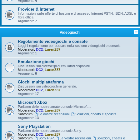
Argomenti:
4
Provider & Internet
Informazioni sulle offerte di hosting e di accesso Internet PSTN, ISDN, ADSL e
fibra ottica.
Argomenti:
7
Videogiochi
Regolamento videogiochi e console
Leggi il regolamento per postare nella sezione videogiochi e console.
Moderatori:
DC2
,
LurenZ87
Argomenti:
1
Emulazione giochi
Discussioni sui diversi tipi di emulatori disponibili.
Moderatori:
DC2
,
LurenZ87
Argomenti:
6
Giochi multipiattaforma
Discussioni sui videogiochi in generale.
Moderatori:
DC2
,
LurenZ87
Argomenti:
17
Microsoft Xbox
Parliamo delle nostre amate console Microsoft…
Moderatori:
DC2
,
LurenZ87
Subforum:
Le vostre recensioni
,
Soluzioni, cheats e spoilers
Argomenti:
13
Sony Playstation
Parliamo delle nostre amate console Sony…
Moderatori:
DC2
,
LurenZ87
Subforum:
Sony PSP
,
Le vostre recensioni
,
Soluzioni, cheats e