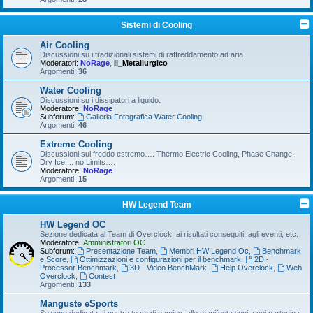
Sistemi di Cooling
Air Cooling
Discussioni su i tradizionali sistemi di raffreddamento ad aria.
Moderatori:
NoRage
,
Il_Metallurgico
Argomenti:
36
Water Cooling
Discussioni su i dissipatori a liquido.
Moderatore:
NoRage
Subforum:
Galleria Fotografica Water Cooling
Argomenti:
46
Extreme Cooling
Discussioni sul freddo estremo…. Thermo Electric Cooling, Phase Change,
Dry Ice.... no Limits….
Moderatore:
NoRage
Argomenti:
15
HW Legend Team
HW Legend OC
Sezione dedicata al Team di Overclock, ai risultati conseguiti, agli eventi, etc.
Moderatore:
Amministratori OC
Subforum:
Presentazione Team
,
Membri HW Legend Oc
,
Benchmark
e Score
,
Ottimizzazioni e configurazioni per il benchmark
,
2D -
Processor Benchmark
,
3D - Video BenchMark
,
Help Overclock
,
Web
Overclock
,
Contest
Argomenti:
133
Manguste eSports