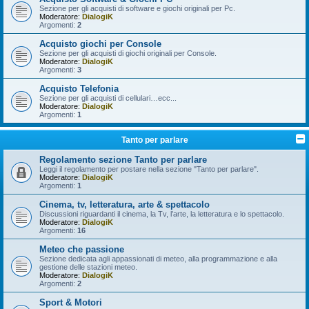
Sezione per gli acquisti di software e giochi originali per Pc.
Moderatore:
DialogiK
Argomenti:
2
Acquisto giochi per Console
Sezione per gli acquisti di giochi originali per Console.
Moderatore:
DialogiK
Argomenti:
3
Acquisto Telefonia
Sezione per gli acquisti di cellulari…ecc...
Moderatore:
DialogiK
Argomenti:
1
Tanto per parlare
Regolamento sezione Tanto per parlare
Leggi il regolamento per postare nella sezione "Tanto per parlare".
Moderatore:
DialogiK
Argomenti:
1
Cinema, tv, letteratura, arte & spettacolo
Discussioni riguardanti il cinema, la Tv, l’arte, la letteratura e lo spettacolo.
Moderatore:
DialogiK
Argomenti:
16
Meteo che passione
Sezione dedicata agli appassionati di meteo, alla programmazione e alla
gestione delle stazioni meteo.
Moderatore:
DialogiK
Argomenti:
2
Sport & Motori