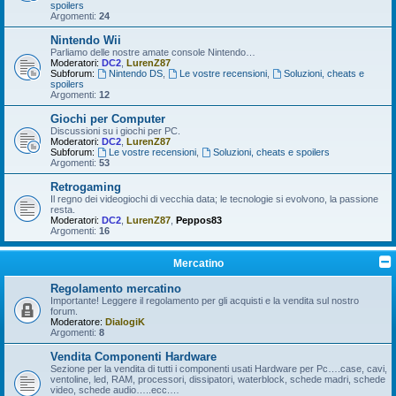
spoilers
Argomenti:
24
Nintendo Wii
Parliamo delle nostre amate console Nintendo…
Moderatori:
DC2
,
LurenZ87
Subforum:
Nintendo DS
,
Le vostre recensioni
,
Soluzioni, cheats e
spoilers
Argomenti:
12
Giochi per Computer
Discussioni su i giochi per PC.
Moderatori:
DC2
,
LurenZ87
Subforum:
Le vostre recensioni
,
Soluzioni, cheats e spoilers
Argomenti:
53
Retrogaming
Il regno dei videogiochi di vecchia data; le tecnologie si evolvono, la passione
resta.
Moderatori:
DC2
,
LurenZ87
,
Peppos83
Argomenti:
16
Mercatino
Regolamento mercatino
Importante! Leggere il regolamento per gli acquisti e la vendita sul nostro
forum.
Moderatore:
DialogiK
Argomenti:
8
Vendita Componenti Hardware
Sezione per la vendita di tutti i componenti usati Hardware per Pc….case, cavi,
ventoline, led, RAM, processori, dissipatori, waterblock, schede madri, schede
video, schede audio…..ecc.…