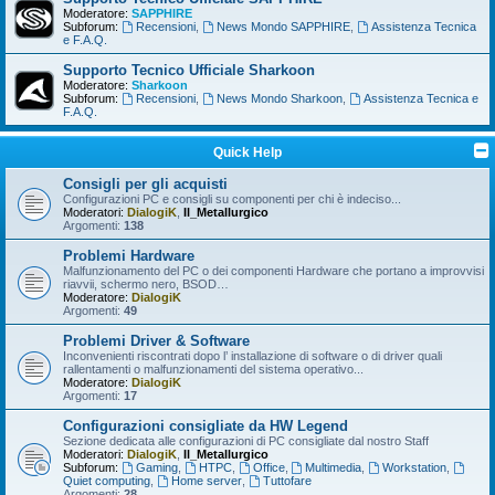
Moderatore:
SAPPHIRE
Subforum:
Recensioni
,
News Mondo SAPPHIRE
,
Assistenza Tecnica
e F.A.Q.
Supporto Tecnico Ufficiale Sharkoon
Moderatore:
Sharkoon
Subforum:
Recensioni
,
News Mondo Sharkoon
,
Assistenza Tecnica e
F.A.Q.
Quick Help
Consigli per gli acquisti
Configurazioni PC e consigli su componenti per chi è indeciso...
Moderatori:
DialogiK
,
Il_Metallurgico
Argomenti:
138
Problemi Hardware
Malfunzionamento del PC o dei componenti Hardware che portano a improvvisi
riavvii, schermo nero, BSOD…
Moderatore:
DialogiK
Argomenti:
49
Problemi Driver & Software
Inconvenienti riscontrati dopo l’ installazione di software o di driver quali
rallentamenti o malfunzionamenti del sistema operativo...
Moderatore:
DialogiK
Argomenti:
17
Configurazioni consigliate da HW Legend
Sezione dedicata alle configurazioni di PC consigliate dal nostro Staff
Moderatori:
DialogiK
,
Il_Metallurgico
Subforum:
Gaming
,
HTPC
,
Office
,
Multimedia
,
Workstation
,
Quiet computing
,
Home server
,
Tuttofare
Argomenti:
28