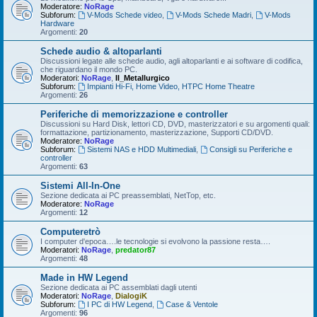
Moderatore:
NoRage
Subforum:
V-Mods Schede video
,
V-Mods Schede Madri
,
V-Mods
Hardware
Argomenti:
20
Schede audio & altoparlanti
Discussioni legate alle schede audio, agli altoparlanti e ai software di codifica,
che riguardano il mondo PC.
Moderatori:
NoRage
,
Il_Metallurgico
Subforum:
Impianti Hi-Fi, Home Video, HTPC Home Theatre
Argomenti:
26
Periferiche di memorizzazione e controller
Discussioni su Hard Disk, lettori CD, DVD, masterizzatori e su argomenti quali:
formattazione, partizionamento, masterizzazione, Supporti CD/DVD.
Moderatore:
NoRage
Subforum:
Sistemi NAS e HDD Multimediali
,
Consigli su Periferiche e
controller
Argomenti:
63
Sistemi All-In-One
Sezione dedicata ai PC preassemblati, NetTop, etc.
Moderatore:
NoRage
Argomenti:
12
Computeretrò
I computer d'epoca….le tecnologie si evolvono la passione resta….
Moderatori:
NoRage
,
predator87
Argomenti:
48
Made in HW Legend
Sezione dedicata ai PC assemblati dagli utenti
Moderatori:
NoRage
,
DialogiK
Subforum:
I PC di HW Legend
,
Case & Ventole
Argomenti:
96