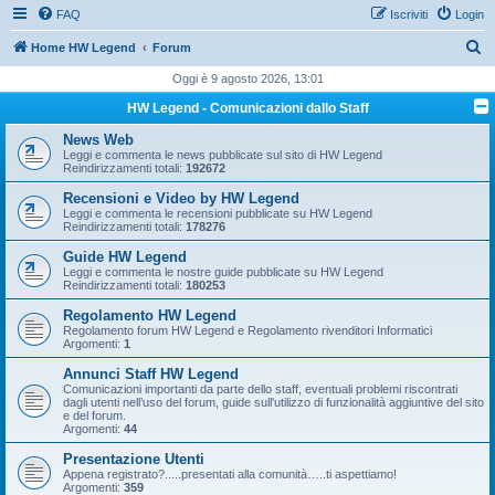
FAQ
Iscriviti
Login
C
Home HW Legend
Forum
e
Oggi è 9 agosto 2026, 13:01
r
HW Legend - Comunicazioni dallo Staff
c
News Web
a
Leggi e commenta le news pubblicate sul sito di HW Legend
Reindirizzamenti totali:
192672
Recensioni e Video by HW Legend
Leggi e commenta le recensioni pubblicate su HW Legend
Reindirizzamenti totali:
178276
Guide HW Legend
Leggi e commenta le nostre guide pubblicate su HW Legend
Reindirizzamenti totali:
180253
Regolamento HW Legend
Regolamento forum HW Legend e Regolamento rivenditori Informatici
Argomenti:
1
Annunci Staff HW Legend
Comunicazioni importanti da parte dello staff, eventuali problemi riscontrati
dagli utenti nell’uso del forum, guide sull'utilizzo di funzionalità aggiuntive del sito
e del forum.
Argomenti:
44
Presentazione Utenti
Appena registrato?.....presentati alla comunità…..ti aspettiamo!
Argomenti:
359