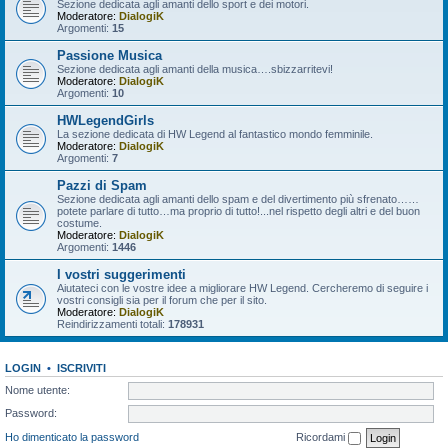
Sezione dedicata agli amanti dello sport e dei motori.
Moderatore:
DialogiK
Argomenti:
15
Passione Musica
Sezione dedicata agli amanti della musica….sbizzarritevi!
Moderatore:
DialogiK
Argomenti:
10
HWLegendGirls
La sezione dedicata di HW Legend al fantastico mondo femminile.
Moderatore:
DialogiK
Argomenti:
7
Pazzi di Spam
Sezione dedicata agli amanti dello spam e del divertimento più sfrenato……
potete parlare di tutto…ma proprio di tutto!...nel rispetto degli altri e del buon
costume.
Moderatore:
DialogiK
Argomenti:
1446
I vostri suggerimenti
Aiutateci con le vostre idee a migliorare HW Legend. Cercheremo di seguire i
vostri consigli sia per il forum che per il sito.
Moderatore:
DialogiK
Reindirizzamenti totali:
178931
LOGIN
•
ISCRIVITI
Nome utente:
Password:
Ho dimenticato la password
Ricordami