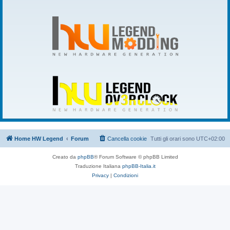
Home HW Legend
Forum
Cancella cookie
Tutti gli orari sono
UTC+02:00
Creato da
phpBB
® Forum Software © phpBB Limited
Traduzione Italiana
phpBB-Italia.it
Privacy
|
Condizioni