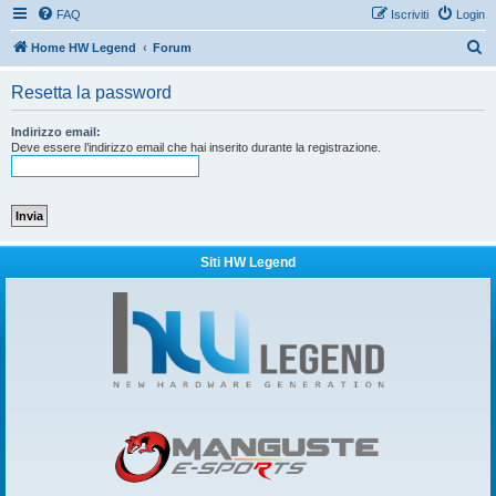
FAQ
Iscriviti
Login
C
Home HW Legend
Forum
e
Resetta la password
r
c
Indirizzo email:
Deve essere l’indirizzo email che hai inserito durante la registrazione.
a
Siti HW Legend