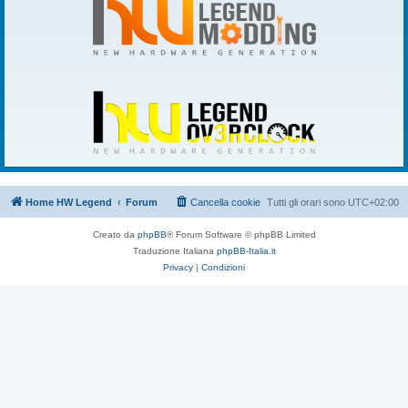
Home HW Legend
Forum
Cancella cookie
Tutti gli orari sono
UTC+02:00
Creato da
phpBB
® Forum Software © phpBB Limited
Traduzione Italiana
phpBB-Italia.it
Privacy
|
Condizioni