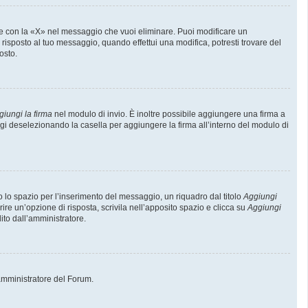
e con la «X» nel messaggio che vuoi eliminare. Puoi modificare un
isposto al tuo messaggio, quando effettui una modifica, potresti trovare del
osto.
giungi la firma
nel modulo di invio. È inoltre possibile aggiungere una firma a
ggi deselezionando la casella per aggiungere la firma all’interno del modulo di
lo spazio per l’inserimento del messaggio, un riquadro dal titolo
Aggiungi
rire un’opzione di risposta, scrivila nell’apposito spazio e clicca su
Aggiungi
lito dall’amministratore.
l’amministratore del Forum.