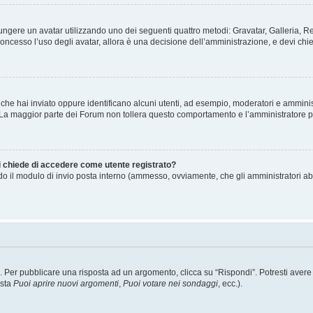
ggiungere un avatar utilizzando uno dei seguenti quattro metodi: Gravatar, Galleria,
oncesso l’uso degli avatar, allora è una decisione dell’amministrazione, e devi chie
 che hai inviato oppure identificano alcuni utenti, ad esempio, moderatori e amminis
. La maggior parte dei Forum non tollera questo comportamento e l’amministratore 
mi chiede di accedere come utente registrato?
ando il modulo di invio posta interno (ammesso, ovviamente, che gli amministratori a
er pubblicare una risposta ad un argomento, clicca su “Rispondi”. Potresti avere bi
ista
Puoi aprire nuovi argomenti
,
Puoi votare nei sondaggi
, ecc.).