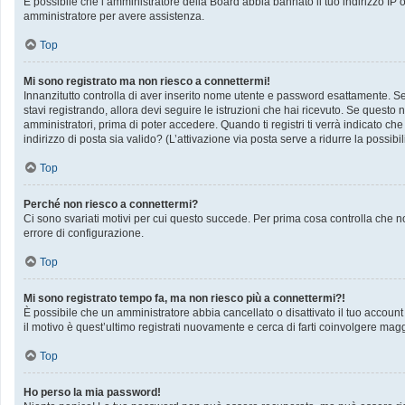
È possibile che l’amministratore della Board abbia bannato il tuo indirizzo IP op
amministratore per avere assistenza.
Top
Mi sono registrato ma non riesco a connettermi!
Innanzitutto controlla di aver inserito nome utente e password esattamente. Se 
stavi registrando, allora devi seguire le istruzioni che hai ricevuto. Se questo 
amministratori, prima di poter accedere. Quando ti registri ti verrà indicato che 
indirizzo di posta sia valido? (L’attivazione via posta serve a ridurre la possib
Top
Perché non riesco a connettermi?
Ci sono svariati motivi per cui questo succede. Per prima cosa controlla che no
errore di configurazione.
Top
Mi sono registrato tempo fa, ma non riesco più a connettermi?!
È possibile che un amministratore abbia cancellato o disattivato il tuo accoun
il motivo è quest’ultimo registrati nuovamente e cerca di farti coinvolgere mag
Top
Ho perso la mia password!