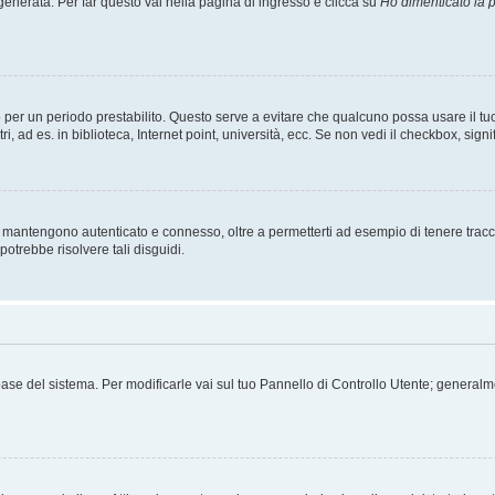
nerata. Per far questo vai nella pagina di ingresso e clicca su
Ho dimenticato la
esso per un periodo prestabilito. Questo serve a evitare che qualcuno possa usare i
, ad es. in biblioteca, Internet point, università, ecc. Se non vedi il checkbox, signi
 mantengono autenticato e connesso, oltre a permetterti ad esempio di tenere traccia
otrebbe risolvere tali disguidi.
tabase del sistema. Per modificarle vai sul tuo Pannello di Controllo Utente; gener