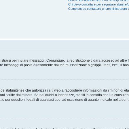
Perché la caratteristica X non è disponibile?
Chi devo contattare per segnalare abusi e/o
Come posso contattare un amministratore 
trarsi per inviare messaggi. Comunque, la registrazione ti darà accesso ad altre fun
re messaggi di posta direttamente dal forum, l’iscrizione a gruppi utenti, ecc. Ti ba
 statunitense che autorizza i siti web a raccogliere informazioni da i minori di età
oni scritte dal minore. Se hai dubbi o incertezze, mettiti in contatto con un consule
to per questioni legali di qualsiasi tipo, ad eccezione di quanto indicato nella do