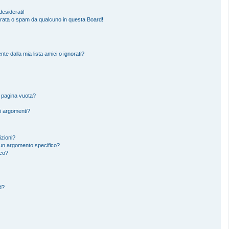
esiderati!
erata o spam da qualcuno in questa Board!
 dalla mia lista amici o ignorati?
a pagina vuota?
i argomenti?
izioni?
un argomento specifico?
ico?
d?