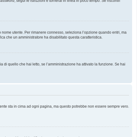
 password
, segui le istruzioni e tornerai in linea in poco tempo. Se riscontri
l tuo nome utente. Per rimanere connesso, seleziona l’opzione quando entri, ma
fica che un amministratore ha disabilitato questa caratteristica.
 di quello che hai letto, se l’amministrazione ha attivato la funzione. Se hai
almente sta in cima ad ogni pagina, ma questo potrebbe non essere sempre vero.