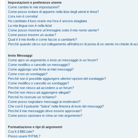
Impostazioni e preferenze utente
Come cambio le mie impostazioni?
Come posso evitare di apparire nella lista degli utenti in linea?
L’ora non è corretta!
Ho cambiato il fuso orario ma l’ora è ancora sbagliata
La mia lingua non è nella lista!
Come posso mostrare un’immagine sotto il mio nome utente?
Come posso inserire un avatar?
Qual è il mio livello e come faccio a cambiarlo?
Perché quando clicco sul collegamento all’indirizzo di posta di un utente mi chiede di 
Invio Messaggi
Come apro un argomento o invio un messaggio in un forum?
Come modifico o cancello un messaggio?
Come aggiungo una firma ai miei messaggi?
Come creo un sondaggio?
Perché non è possibile aggiungere ulteriori opzioni del sondaggio?
Come modifico o cancello un sondaggio?
Perché non riesco ad accedere a un forum?
Perché non riesco ad aggiungere allegati?
Perché ho ricevuto un richiamo?
Come posso segnalare messaggi ai moderatori?
Che cos’è il pulsante “Salva” nella finestra di invio dei messaggi?
Perché il mio messaggio deve essere approvato?
Come posso spostare in cima un mio argomento?
Formattazione e tipi di argomenti
Cos’è il BBCode?
Posso usare l’HTML?