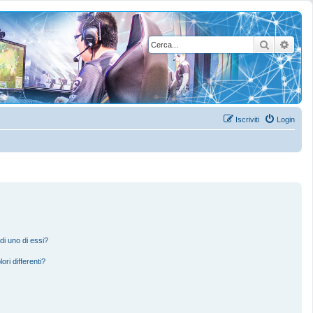
Cerca
Rice
Iscriviti
Login
di uno di essi?
ori differenti?