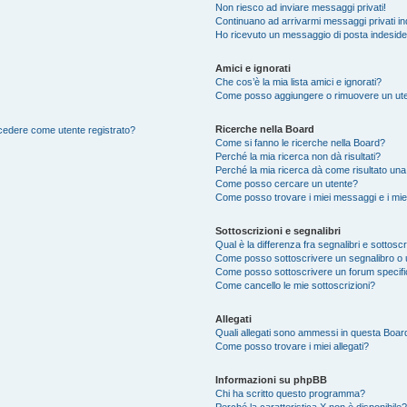
Non riesco ad inviare messaggi privati!
Continuano ad arrivarmi messaggi privati ind
Ho ricevuto un messaggio di posta indesid
Amici e ignorati
Che cos’è la mia lista amici e ignorati?
Come posso aggiungere o rimuovere un utente
Ricerche nella Board
accedere come utente registrato?
Come si fanno le ricerche nella Board?
Perché la mia ricerca non dà risultati?
Perché la mia ricerca dà come risultato un
Come posso cercare un utente?
Come posso trovare i miei messaggi e i mie
Sottoscrizioni e segnalibri
Qual è la differenza fra segnalibri e sottoscr
Come posso sottoscrivere un segnalibro o 
Come posso sottoscrivere un forum specif
Come cancello le mie sottoscrizioni?
Allegati
Quali allegati sono ammessi in questa Boar
Come posso trovare i miei allegati?
Informazioni su phpBB
Chi ha scritto questo programma?