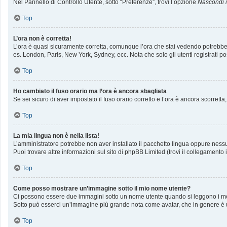
Nel Pannello di Controllo Utente, sotto “Preferenze”, trovi l’opzione
Nascondi il
Top
L’ora non è corretta!
L’ora è quasi sicuramente corretta, comunque l’ora che stai vedendo potrebbe ess
es. London, Paris, New York, Sydney, ecc. Nota che solo gli utenti registrati p
Top
Ho cambiato il fuso orario ma l’ora è ancora sbagliata
Se sei sicuro di aver impostato il fuso orario corretto e l’ora è ancora scorrett
Top
La mia lingua non è nella lista!
L’amministratore potrebbe non aver installato il pacchetto lingua oppure nessun
Puoi trovare altre informazioni sul sito di phpBB Limited (trovi il collegamento
Top
Come posso mostrare un’immagine sotto il mio nome utente?
Ci possono essere due immagini sotto un nome utente quando si leggono i messag
Sotto può esserci un’immagine più grande nota come avatar, che in genere è u
Top