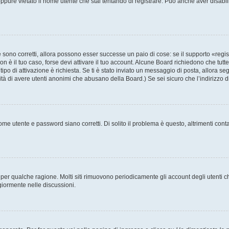
pure vietato il nome utente che stai tentando di registrare. Può anche aver disabilita
sono corretti, allora possono esser successe un paio di cose: se il supporto «regis
non è il tuo caso, forse devi attivare il tuo account. Alcune Board richiedono che tutt
tipo di attivazione è richiesta. Se ti è stato inviato un messaggio di posta, allora se
ilità di avere utenti anonimi che abusano della Board.) Se sei sicuro che l’indirizzo 
me utente e password siano corretti. Di solito il problema è questo, altrimenti cont
t per qualche ragione. Molti siti rimuovono periodicamente gli account degli utent
giormente nelle discussioni.