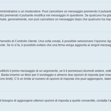
 amministratore o un moderatore. Puoi cancellare un messaggio premendo il pulsant
nto) premendo il pulsante
modifica
nel messaggio in questione. Se qualcuno ha già r
 normale, generalmente, non può cancellare un messaggio dopo che qualcuno ha risp
nnello di Controllo Utente. Una volta creata, è possibile selezionare l’opzione
Ag
ente. Se lo si fa, è possibile evitare che una firma venga aggiunta ai singoli messa
ichi il primo messaggio di un argomento, se ti è permesso) dovresti vedere, sotto 
. Basta inserire un titolo per il sondaggio e almeno due opzioni di risposta (per inse
orre limiti). C’è un limite al numero di opzioni di risposta che puoi aggiungere, stabi
 il bisogno di aggiungere ulteriori opzioni di risposta a quelle consentite, contatta 