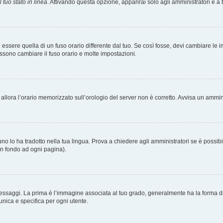
 tuo stato in linea
. Attivando questa opzione, apparirai solo agli amministratori e a 
ere quella di un fuso orario differente dal tuo. Se così fosse, devi cambiare le impo
ossono cambiare il fuso orario e molte impostazioni.
a, allora l’orario memorizzato sull’orologio del server non è corretto. Avvisa un ammi
o lo ha tradotto nella tua lingua. Prova a chiedere agli amministratori se è possibil
 in fondo ad ogni pagina).
gi. La prima è l’immagine associata al tuo grado, generalmente ha la forma di stelle
nica e specifica per ogni utente.