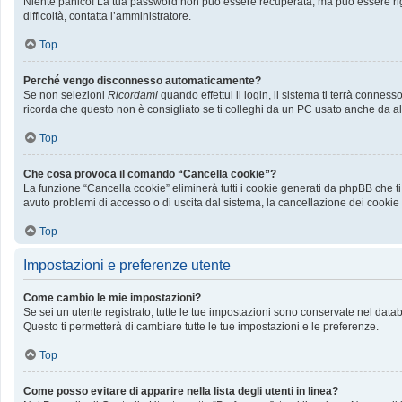
Niente panico! La tua password non può essere recuperata, ma può essere rige
difficoltà, contatta l’amministratore.
Top
Perché vengo disconnesso automaticamente?
Se non selezioni
Ricordami
quando effettui il login, il sistema ti terrà conn
ricorda che questo non è consigliato se ti colleghi da un PC usato anche da altri
Top
Che cosa provoca il comando “Cancella cookie”?
La funzione “Cancella cookie” eliminerà tutti i cookie generati da phpBB che ti
avuto problemi di accesso o di uscita dal sistema, la cancellazione dei cookie p
Top
Impostazioni e preferenze utente
Come cambio le mie impostazioni?
Se sei un utente registrato, tutte le tue impostazioni sono conservate nel da
Questo ti permetterà di cambiare tutte le tue impostazioni e le preferenze.
Top
Come posso evitare di apparire nella lista degli utenti in linea?