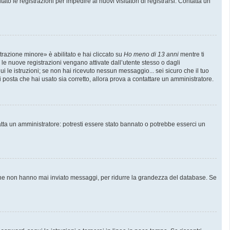
to le registrazioni per impedire ai nuovi visitatori di registrarsi. Contatta un
trazione minore» è abilitato e hai cliccato su
Ho meno di 13 anni
mentre ti
e le nuove registrazioni vengano attivate dall’utente stesso o dagli
gui le istruzioni; se non hai ricevuto nessun messaggio... sei sicuro che il tuo
di posta che hai usato sia corretto, allora prova a contattare un amministratore.
atta un amministratore: potresti essere stato bannato o potrebbe esserci un
i che non hanno mai inviato messaggi, per ridurre la grandezza del database. Se